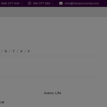
868 077 404
681 277 685
info@fisioportunity.com
/
S
/
T
/
V
/
Y
Aveno Life
cal