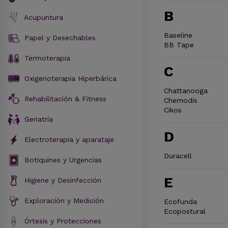
B
Acupuntura
Baseline
Papel y Desechables
BB Tape
Termoterapia
C
Oxigenoterapia Hiperbárica
Chattanooga
Rehabilitación & Fitness
Chemodis
Cikos
Geriatría
D
Electroterapia y aparataje
Duracell
Botiquines y Urgencias
E
Higiene y Desinfección
Exploración y Medición
Ecofunda
Ecopostural
Órtesis y Protecciones