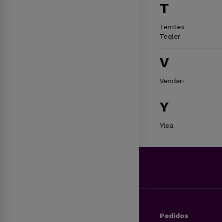
T
Temtex
Teqler
V
Vendari
Y
Ylea
Pedidos