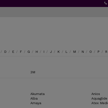
/
D
/
E
/
F
/
G
/
H
/
I
/
J
/
K
/
L
/
M
/
N
/
O
/
P
/
R
3M
Akumata
Anios
Alba
Aquaglide
Amaya
Atex Medi