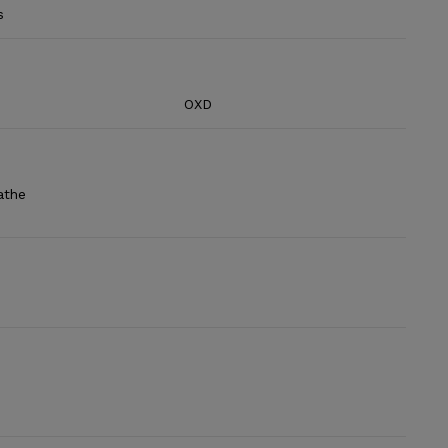
s
OXD
athe