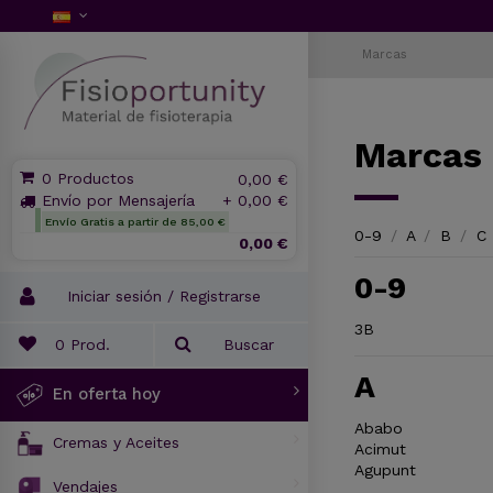
Marcas
Marcas
0 Productos
0,00 €
Envío por Mensajería
+ 0,00 €
Envío Gratis a partir de 85,00 €
0-9
/
A
/
B
/
C
0,00 €
0-9
Iniciar sesión / Registrarse
3B
0
Prod.
Buscar
A
En oferta hoy
Ababo
Cremas y Aceites
Acimut
Agupunt
Vendajes