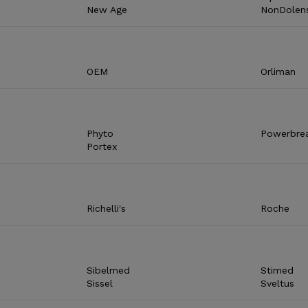
New Age
NonDolen
OEM
Orliman
Phyto
Powerbre
Portex
Richelli's
Roche
Sibelmed
Stimed
Sissel
Sveltus