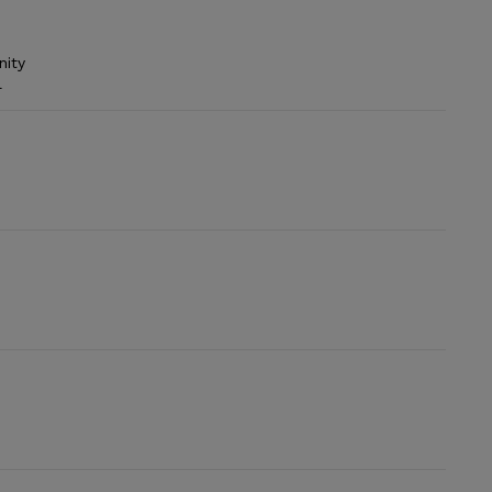
nity
l