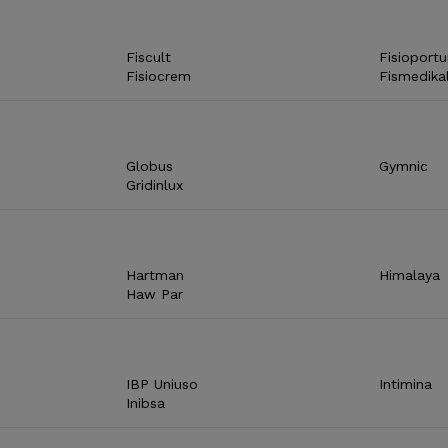
Fiscult
Fisioportu
Fisiocrem
Fismedika
Globus
Gymnic
Gridinlux
Hartman
Himalaya
Haw Par
IBP Uniuso
Intimina
Inibsa