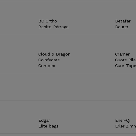
BC Ortho
Betafar
Benito Párraga
Beurer
Cloud & Dragon
Cramer
Coinfycare
Cuore Pila
Compex
Cure-Tap
Edgar
Ener-Qi
Elite bags
Erler Zim