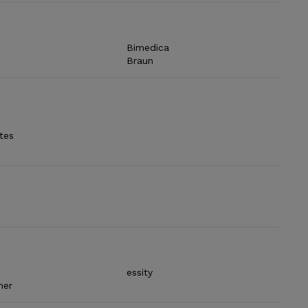
Bimedica
Braun
tes
e
essity
mer