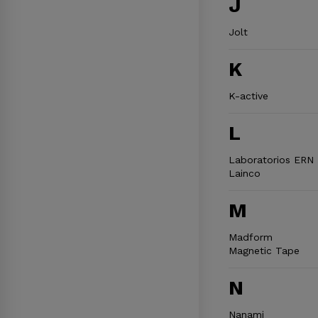
J
Jolt
K
K-active
L
Laboratorios ERN
Lainco
M
Madform
Magnetic Tape
N
Nanami