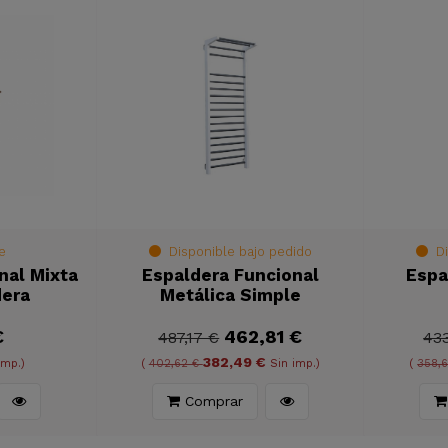
e
Disponible bajo pedido
Di
nal Mixta
Espaldera Funcional
Espa
dera
Metálica Simple
€
462,81 €
487,17 €
43
382,49 €
imp.)
(
402,62 €
Sin imp.)
(
358,
Comprar