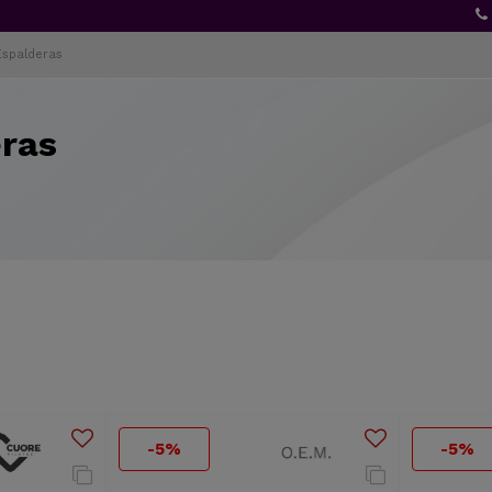
Espalderas
ras
-5%
-5%