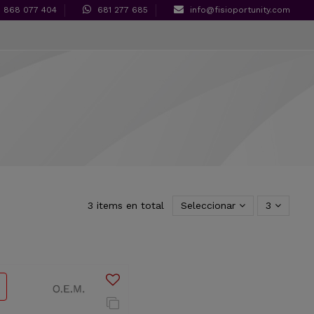
868 077 404
681 277 685
info@fisioportunity.com
3 items en total
Seleccionar
3