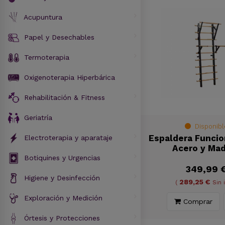
Acupuntura
Papel y Desechables
Termoterapia
Oxigenoterapia Hiperbárica
Rehabilitación & Fitness
Geriatría
Disponibl
Espaldera Funcio
Electroterapia y aparataje
Acero y Ma
Botiquines y Urgencias
349,99 
Higiene y Desinfección
289,25 €
(
Sin 
Exploración y Medición
Comprar
Órtesis y Protecciones