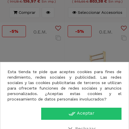
136,97 €
803,38 €
(
144,18 €
Sin imp.)
(
845,66 €
Sin imp.)
Comprar
Seleccionar Accesorios
-5%
-5%
Esta tienda te pide que aceptes cookies para fines de
rendimiento, redes sociales y publicidad. Las redes
sociales y las cookies publicitarias de terceros se utilizan
para ofrecerte funciones de redes sociales y anuncios
personalizados. ¿Aceptas estas cookies y el
procesamiento de datos personales involucrados?
done_all
Aceptar
Disponible bajo pedido
Disponible bajo pedido
Escalerilla de Dedos
Espaldera de Madera
Rechazar