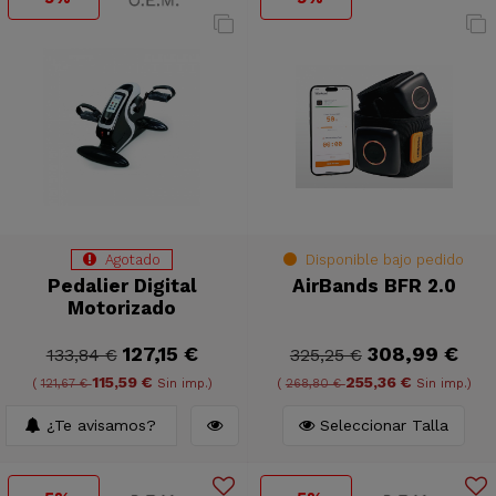
Agotado
Disponible bajo pedido
Pedalier Digital
AirBands BFR 2.0
Motorizado
127,15 €
308,99 €
133,84 €
325,25 €
115,59 €
255,36 €
(
121,67 €
Sin imp.)
(
268,80 €
Sin imp.)
¿Te avisamos?
Seleccionar Talla