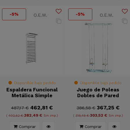
-5%
-5%
Disponible bajo pedido
Disponible bajo pedido
Espaldera Funcional
Juego de Poleas
Metálica Simple
Dobles de Pared
462,81 €
367,25 €
487,17 €
386,58 €
382,49 €
303,52 €
(
402,62 €
Sin imp.)
(
319,49 €
Sin imp.)
Comprar
Comprar