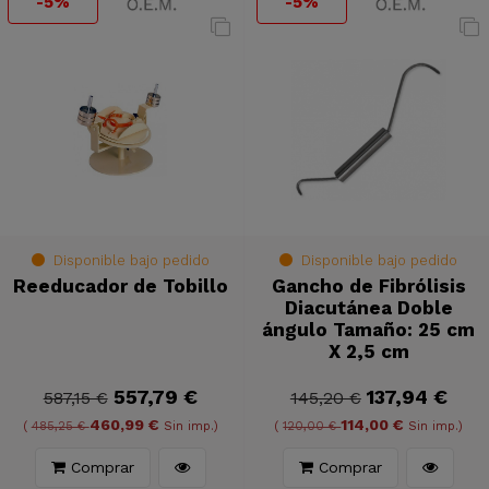
-5%
-5%
Disponible bajo pedido
Disponible bajo pedido
Reeducador de Tobillo
Gancho de Fibrólisis
Diacutánea Doble
ángulo Tamaño: 25 cm
X 2,5 cm
557,79 €
137,94 €
587,15 €
145,20 €
460,99 €
114,00 €
(
485,25 €
Sin imp.)
(
120,00 €
Sin imp.)
Comprar
Comprar