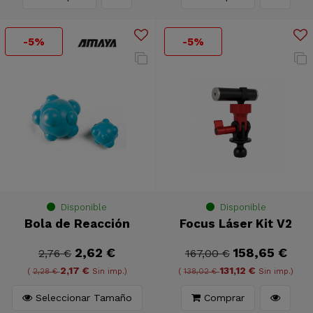
-5%
-5%
Disponible
Disponible
Bola de Reacción
Focus Láser Kit V2
2,62 €
158,65 €
2,76 €
167,00 €
2,17 €
131,12 €
(
2,28 €
Sin imp.)
(
138,02 €
Sin imp.)
Seleccionar Tamaño
Comprar