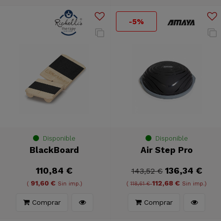
-5%
Disponible
Disponible
BlackBoard
Air Step Pro
110,84 €
136,34 €
143,52 €
91,60 €
112,68 €
(
Sin imp.)
(
118,61 €
Sin imp.)
Comprar
Comprar