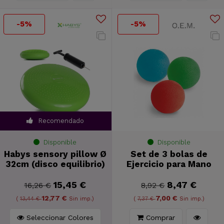
-5%
-5%
Recomendado
Disponible
Disponible
Habys sensory pillow Ø
Set de 3 bolas de
32cm (disco equilibrio)
Ejercicio para Mano
15,45 €
8,47 €
16,26 €
8,92 €
12,77 €
7,00 €
(
13,44 €
Sin imp.)
(
7,37 €
Sin imp.)
Seleccionar Colores
Comprar