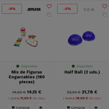
-5%
-5%
Disponible
Disponible
Mix de Figuras
Half Ball (2 uds.)
Engarzables (180
piezas)
14,15 €
21,78 €
14,90 €
22,93 €
11,69 €
18,00 €
(
12,31 €
Sin imp.)
(
18,95 €
Sin imp.)
Comprar
Comprar