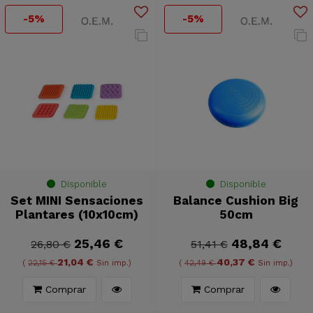
-5%
-5%
Disponible
Disponible
Set MINI Sensaciones
Balance Cushion Big
Plantares (10x10cm)
50cm
25,46 €
48,84 €
26,80 €
51,41 €
21,04 €
40,37 €
(
22,15 €
Sin imp.)
(
42,49 €
Sin imp.)
Comprar
Comprar