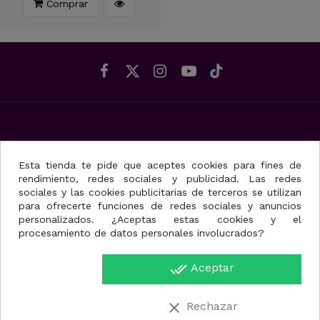
Comprar
Pedidos
Esta tienda te pide que aceptes cookies para fines de
rendimiento, redes sociales y publicidad. Las redes
Cómo hacer un pedido web
sociales y las cookies publicitarias de terceros se utilizan
Métodos de pago disponibles
para ofrecerte funciones de redes sociales y anuncios
Tiempos y métodos de entrega
personalizados. ¿Aceptas estas cookies y el
procesamiento de datos personales involucrados?
Conocer el estado de mi pedido
Cómo elegir tu camilla
done_all
Aceptar
Información
clear
Rechazar
Beneficios de pedir en web