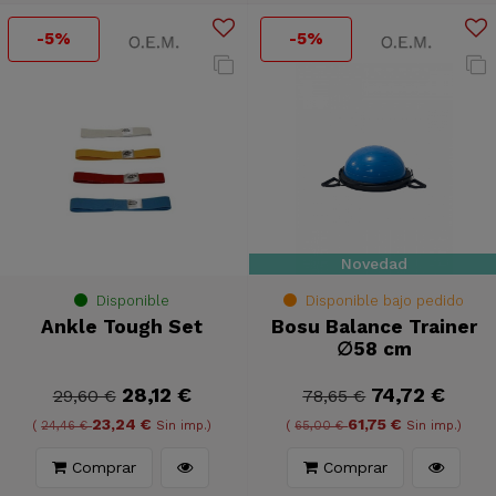
-5%
-5%
Novedad
Disponible
Disponible bajo pedido
Ankle Tough Set
Bosu Balance Trainer
∅58 cm
28,12 €
74,72 €
29,60 €
78,65 €
23,24 €
61,75 €
(
24,46 €
Sin imp.)
(
65,00 €
Sin imp.)
Comprar
Comprar