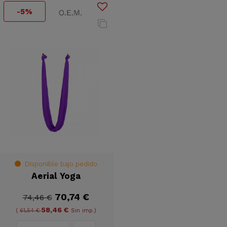
-5%
Disponible bajo pedido
Aerial Yoga
70,74 €
74,46 €
58,46 €
(
61,54 €
Sin imp.)