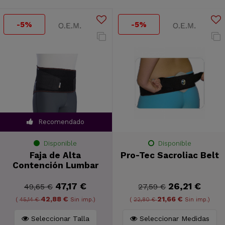
-5%
-5%
Recomendado
Disponible
Disponible
Faja de Alta
Pro-Tec Sacroliac Belt
Contención Lumbar
47,17 €
26,21 €
49,65 €
27,59 €
42,88 €
21,66 €
(
45,14 €
Sin imp.)
(
22,80 €
Sin imp.)
Seleccionar Talla
Seleccionar Medidas