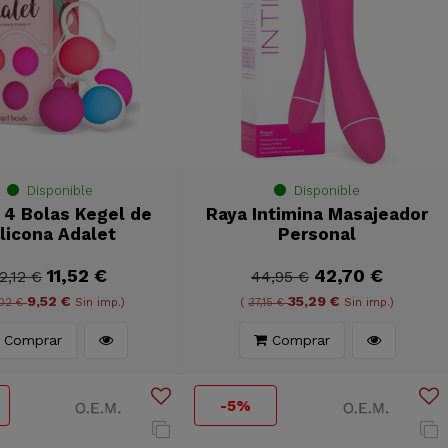
Disponible
Disponible
e 4 Bolas Kegel de
Raya Intimina Masajeador
ilicona Adalet
Personal
11,52 €
42,70 €
2,12 €
44,95 €
9,52 €
35,29 €
,02 €
Sin imp.)
(
37,15 €
Sin imp.)
Comprar
Comprar
-5%