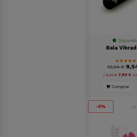
Disponibl
Bala Vibrad
9,5
10,04 €
7,89 €
(
8,30 €
Si
Comprar
-5%