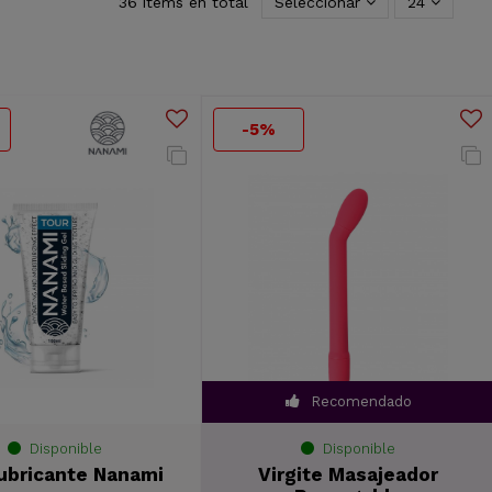
36 items en total
Seleccionar
24
-5%
Recomendado
Disponible
Disponible
ubricante Nanami
Virgite Masajeador