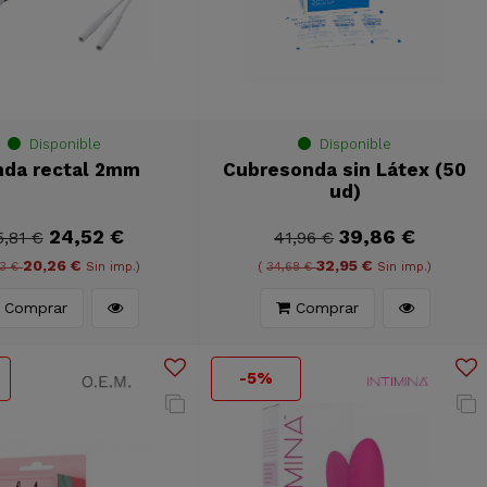
Disponible
Disponible
nda rectal 2mm
Cubresonda sin Látex (50
ud)
24,52 €
39,86 €
5,81 €
41,96 €
20,26 €
32,95 €
33 €
Sin imp.)
(
34,68 €
Sin imp.)
Comprar
Comprar
-5%