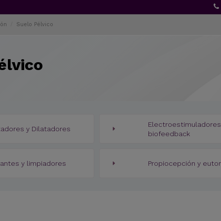
ión
Suelo Pélvico
élvico
Electroestimuladores
tadores y Dilatadores
biofeedback
cantes y limpiadores
Propiocepción y euto