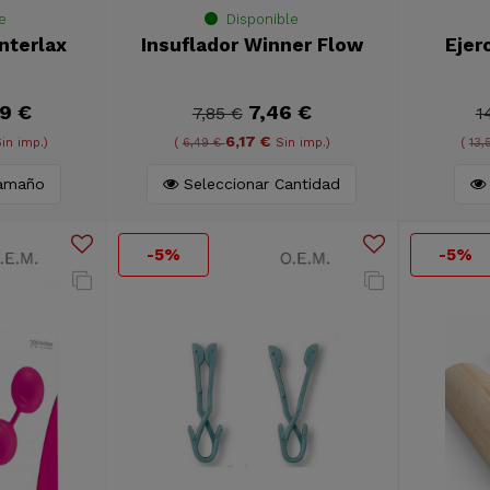
e
Disponible
nterlax
Insuflador Winner Flow
Ejer
9 €
7,46 €
7,85 €
1
6,17 €
in imp.)
(
6,49 €
Sin imp.)
(
13,
Tamaño
Seleccionar Cantidad
-5%
-5%