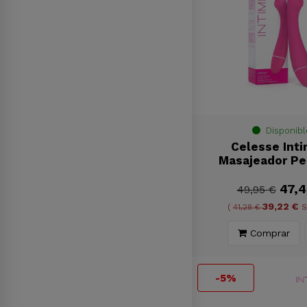
Disponibl
Celesse Inti
Masajeador Pe
47,4
49,95 €
39,22 €
(
41,28 €
S
Comprar
-5%