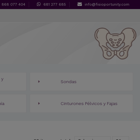
868 077 404
681 277 685
info@fisioportunity.com
 y
Sondas
nía
Cinturones Pélvicos y Fajas