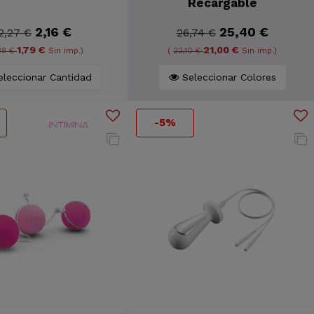
Recargable
2,16 €
25,40 €
2,27 €
26,74 €
1,79 €
21,00 €
,88 €
Sin imp.)
(
22,10 €
Sin imp.)
leccionar Cantidad
Seleccionar Colores
-5%