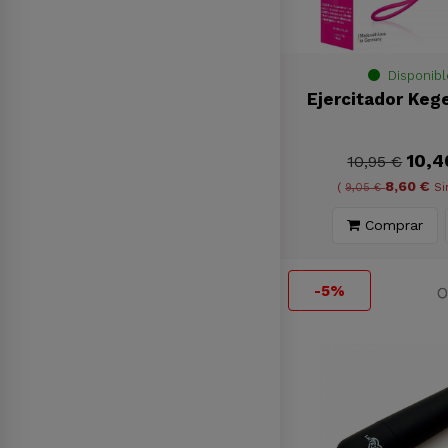
Disponibl
Ejercitador Keg
10,4
10,95 €
8,60 €
(
9,05 €
Si
Comprar
-5%