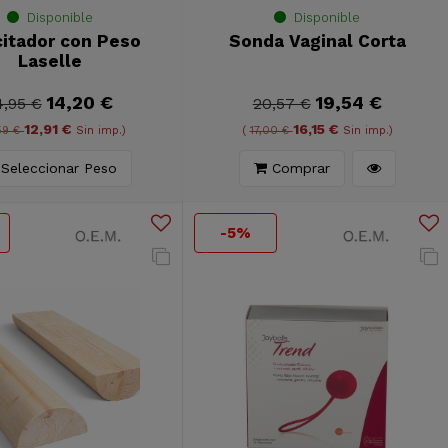
Disponible
Disponible
citador con Peso
Sonda Vaginal Corta
Laselle
14,20 €
19,54 €
4,95 €
20,57 €
12,91 €
16,15 €
59 €
Sin imp.)
(
17,00 €
Sin imp.)
Seleccionar Peso
Comprar
-5%