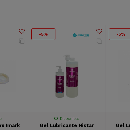
-5%
-5%
e
Disponible
ex Imark
Gel Lubricante Histar
Gel L