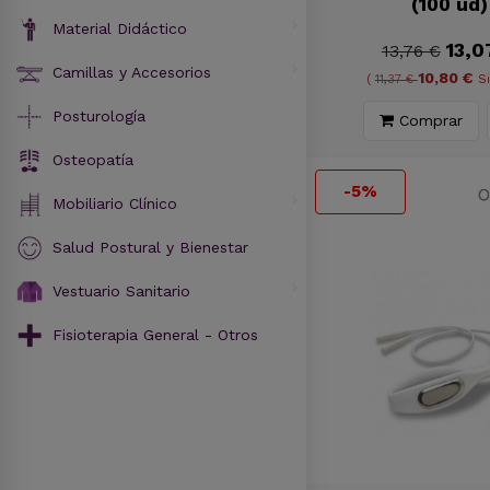
(100 ud)
Material Didáctico
13,0
13,76 €
Camillas y Accesorios
10,80 €
(
11,37 €
Si
Posturología
Comprar
Osteopatía
-5%
Mobiliario Clínico
Salud Postural y Bienestar
Vestuario Sanitario
Fisioterapia General - Otros