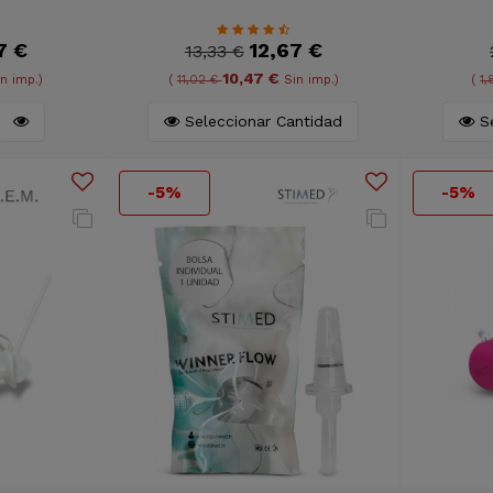
7 €
12,67 €
13,33 €
10,47 €
n imp.)
(
11,02 €
Sin imp.)
(
1
Seleccionar Cantidad
Se
-5%
-5%