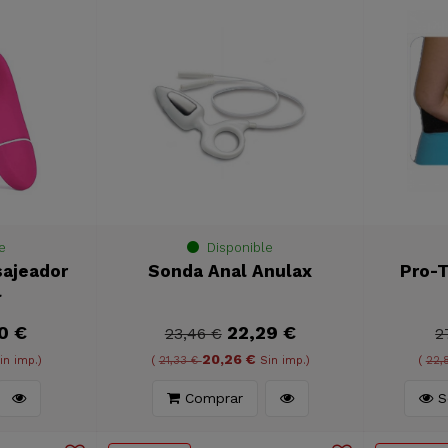
e
Disponible
sajeador
Sonda Anal Anulax
Pro-T
l
0 €
22,29 €
23,46 €
2
20,26 €
in imp.)
(
21,33 €
Sin imp.)
(
22,
Comprar
Se