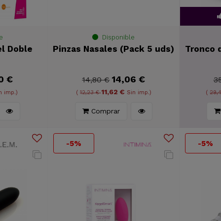
e
Disponible
el Doble
Pinzas Nasales (Pack 5 uds)
Tronco 
0 €
14,06 €
14,80 €
3
11,62 €
n imp.)
(
12,23 €
Sin imp.)
(
29,
Comprar
-5%
-5%