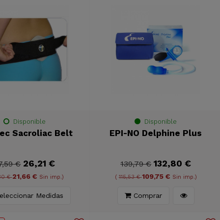
Disponible
Disponible
ec Sacroliac Belt
EPI-NO Delphine Plus
26,21 €
132,80 €
7,59 €
139,79 €
21,66 €
109,75 €
80 €
Sin imp.)
(
115,53 €
Sin imp.)
leccionar Medidas
Comprar