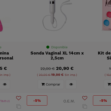
e
Disponible
mina
Sonda Vaginal XL 14cm x
Kit d
rsonal
2,5cm
S
5 €
20,90 €
22,00 €
1
19,00 €
in imp.)
(
20,00 €
Sin imp.)
(
10
Comprar
-5%
-5%