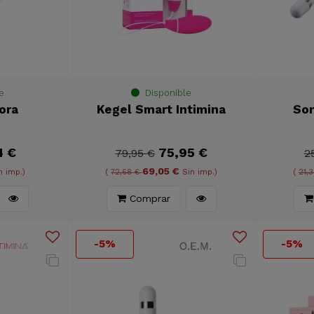
e
Disponible
ora
Kegel Smart Intimina
So
4 €
75,95 €
79,95 €
2
69,05 €
n imp.)
(
72,68 €
Sin imp.)
(
21,
Comprar
-5%
-5%