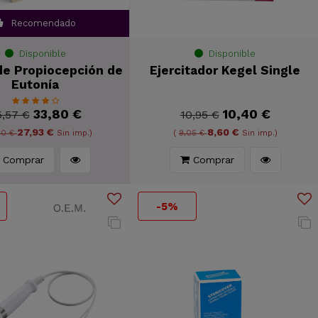
Recomendado
Disponible
Disponible
de Propiocepción de
Ejercitador Kegel Single
Eutonía
33,80 €
10,40 €
5,57 €
10,95 €
27,93 €
8,60 €
40 €
Sin imp.)
(
9,05 €
Sin imp.)
Comprar
Comprar
-5%