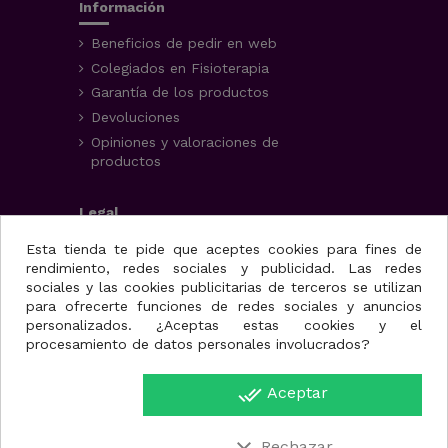
Información
Beneficios de pedir en web
Colegiados en Fisioterapia
Garantía de los productos
Devoluciones
Opiniones y valoraciones de
productos
Legal
Aviso Legal
Esta tienda te pide que aceptes cookies para fines de
rendimiento, redes sociales y publicidad. Las redes
Condiciones generales
sociales y las cookies publicitarias de terceros se utilizan
Política de privacidad
para ofrecerte funciones de redes sociales y anuncios
Uso de cookies
personalizados. ¿Aceptas estas cookies y el
procesamiento de datos personales involucrados?
Fisioportunity S.L.
done_all
Aceptar
Avenida de la juventud,
25, nave A
30110. Cabezo de Torres
Rechazar