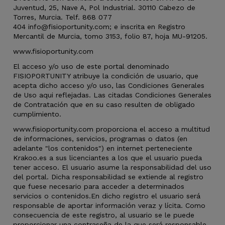
Juventud, 25, Nave A, Pol Industrial. 30110 Cabezo de
Torres, Murcia. Telf. 868 077
404 info@fisioportunity.com; e
inscrita en Registro
Mercantil de Murcia, tomo 3153, folio 87, hoja MU-91205.
www.fisioportunity.com
El acceso y/o uso de este portal denominado
FISIOPORTUNITY atribuye la condición de usuario, que
acepta dicho acceso y/o uso, las Condiciones Generales
de Uso aqui reflejadas. Las citadas Condiciones Generales
de Contratación que en su caso resulten de obligado
cumplimiento.
www.fisioportunity.com proporciona el acceso a multitud
de informaciones, servicios, programas o datos (en
adelante "los contenidos") en internet perteneciente
Krakoo.es a sus licenciantes a los que el usuario pueda
tener acceso. El usuario asume la responsabilidad del uso
del portal. Dicha responsabilidad se extiende al registro
que fuese necesario para acceder a determinados
servicios o contenidos.En dicho registro el usuario será
responsable de aportar información veraz y lícita. Como
consecuencia de este registro, al usuario se le puede
proporcionar una contraseña de la que será responsable,