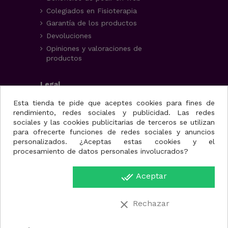
Colegiados en Fisioterapia
Garantía de los productos
Devoluciones
Opiniones y valoraciones de
productos
Legal
Aviso Legal
Esta tienda te pide que aceptes cookies para fines de
rendimiento, redes sociales y publicidad. Las redes
Condiciones generales
sociales y las cookies publicitarias de terceros se utilizan
Política de privacidad
para ofrecerte funciones de redes sociales y anuncios
Uso de cookies
personalizados. ¿Aceptas estas cookies y el
procesamiento de datos personales involucrados?
Fisioportunity S.L.
done_all
Aceptar
Avenida de la juventud,
25, nave A
30110. Cabezo de Torres
clear
Rechazar
(Murcia)
Región de Murcia.