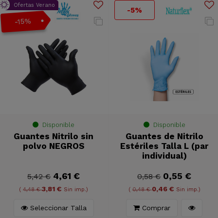
Ofertas Verano
-5%
-15%
Disponible
Disponible
Guantes Nitrilo sin
Guantes de Nitrilo
polvo NEGROS
Estériles Talla L (par
individual)
4,61 €
0,55 €
5,42 €
0,58 €
3,81 €
0,46 €
(
4,48 €
Sin imp.)
(
0,48 €
Sin imp.)
Seleccionar Talla
Comprar