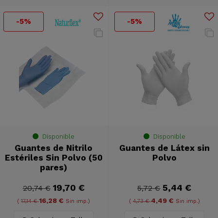
-5%
-5%
Disponible
Disponible
Guantes de Nitrilo
Guantes de Látex sin
Estériles Sin Polvo (50
Polvo
pares)
19,70 €
5,44 €
20,74 €
5,72 €
16,28 €
4,49 €
(
17,14 €
Sin imp.)
(
4,73 €
Sin imp.)