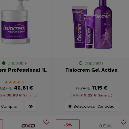
Disponible
Disponible
rem Professional 1L
Fisiocrem Gel Active
46,81 €
11,15 €
9,27 €
11,74 €
38,68 €
9,22 €
72 €
Sin imp.)
(
9,70 €
Sin imp.)
Comprar
Seleccionar Cantidad
-5%