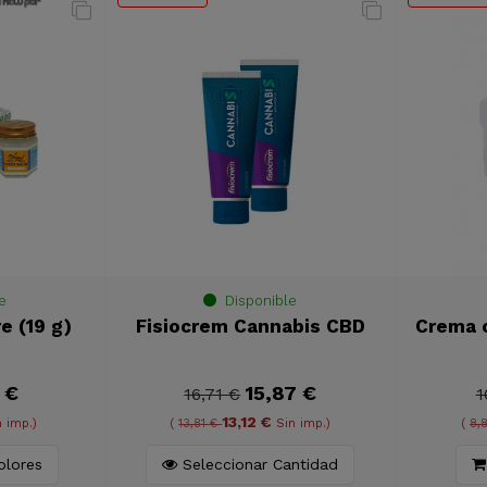
e
Disponible
e (19 g)
Fisiocrem Cannabis CBD
Crema 
 €
15,87 €
16,71 €
1
13,12 €
n imp.)
(
13,81 €
Sin imp.)
(
8,
olores
Seleccionar Cantidad