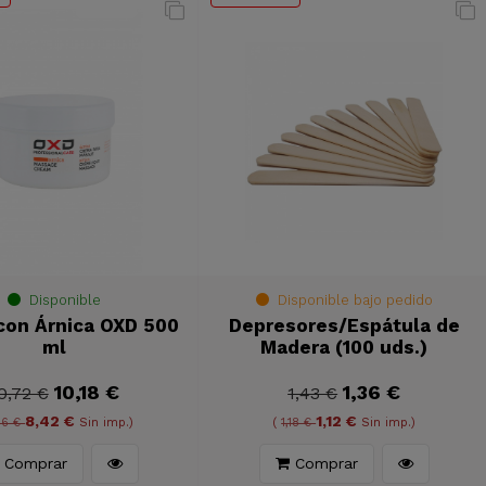
Disponible
Disponible bajo pedido
con Árnica OXD 500
Depresores/Espátula de
ml
Madera (100 uds.)
10,18 €
1,36 €
0,72 €
1,43 €
8,42 €
1,12 €
86 €
Sin imp.)
(
1,18 €
Sin imp.)
Comprar
Comprar