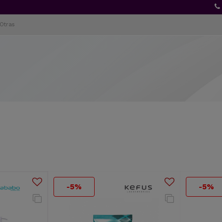
Otras
-5%
-5%