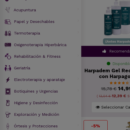
Acupuntura
Papel y Desechables
Termoterapia
Oxigenoterapia Hiperbárica
Recomend
Rehabilitación & Fitness
Disponibl
Geriatría
Harpadem Gel Re
con Harpago
Electroterapia y aparataje
14,9
15,78 €
Botiquines y Urgencias
12,39 €
(
13,04 €
S
Higiene y Desinfección
Seleccionar Ca
Exploración y Medición
Órtesis y Protecciones
-5%