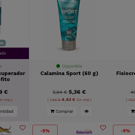
ado
e
Disponible
cuperador
Calamina Sport (60 g)
Fisioc
fito
9 €
5,36 €
5,64 €
4
4,43 €
in imp.)
(
4,66 €
Sin imp.)
(
40,
ntidad
Comprar
-5%
-5%