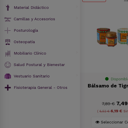
Material Didáctico
Camillas y Accesorios
Posturología
Osteopatía
Mobiliario Clínico
Salud Postural y Bienestar
Vestuario Sanitario
Disponibl
Bálsamo de Tigr
Fisioterapia General - Otros
7,49
7,89 €
6,19 €
(
6,52 €
Si
Seleccionar C