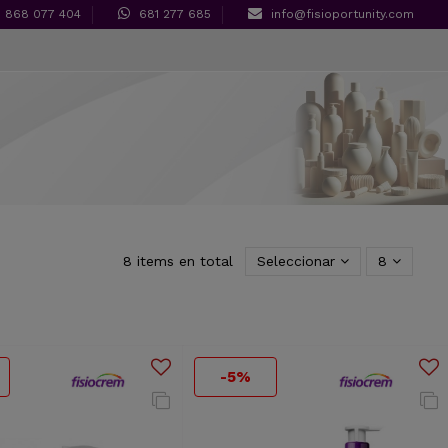
868 077 404
681 277 685
info@fisioportunity.com
8 items en total
Seleccionar
8
-5%