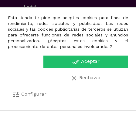
Legal
Aviso Legal
Esta tienda te pide que aceptes cookies para fines de
rendimiento, redes sociales y publicidad. Las redes
Condiciones generales
sociales y las cookies publicitarias de terceros se utilizan
Política de privacidad
para ofrecerte funciones de redes sociales y anuncios
Uso de cookies
personalizados. ¿Aceptas estas cookies y el
procesamiento de datos personales involucrados?
Fisioportunity S.L.
done_all
Aceptar
Avenida de la juventud,
Disponible
25, nave A
Hay stock en nuestros almacenes para que el
30110. Cabezo de Torres
clear
Rechazar
producto se incluya en la preparación de su
(Murcia)
pedido, sin demoras.
Región de Murcia.
España.
tune
Configurar
Añadir al carrito
868077404
info@fisioportunity.com
© 2024 - FISIOPORTUNITY S.L.