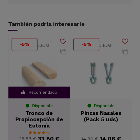
También podría interesarle
-5%
-5%
Recomendado
Disponible
Disponible
Tronco de
Pinzas Nasales
Propiocepción de
(Pack 5 uds)
Eutonía
33,80 €
14,06 €
35,57 €
14,80 €