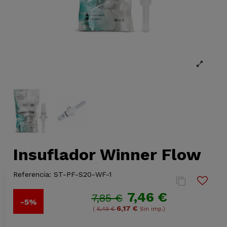
Insuflador Winner Flow
Referencia:
ST-PF-S20-WF-1
7,46 €
7,85 €
-5%
6,17 €
(
6,49 €
Sin imp.)