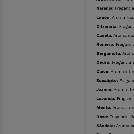
Naranja:
Fragancia 
Limón:
Aroma fresc
Citronela:
Fraganci
Canela:
Aroma cáli
Romero:
Fragancia
Bergamota:
Aroma 
Cedro:
Fragancia a
Clavo:
Aroma inten
Eucalipto:
Fraganc
Jazmín:
Aroma flor
Lavanda:
Fragancia
Menta:
Aroma fres
Rosa:
Fragancia fl
Sándalo:
Aroma cá