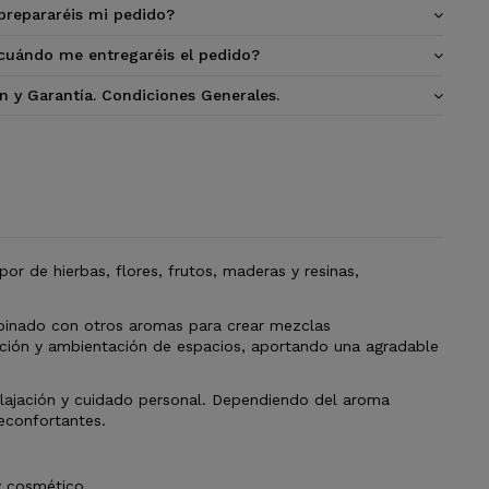
repararéis mi pedido?
cuándo me entregaréis el pedido?
n y Garantía. Condiciones Generales.
or de hierbas, flores, frutos, maderas y resinas,
mbinado con otros aromas para crear mezclas
lación y ambientación de espacios, aportando una agradable
elajación y cuidado personal. Dependiendo del aroma
econfortantes.
y cosmético.