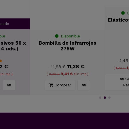
dado
ble
Disponible
sivos 50 x
Bombilla de Infrarrojos
Elás
4 uds.)
275W
2 €
11,38 €
11,98 €
9,41 €
in imp.)
(
9,90 €
Sin imp.)
(
1,
Comprar
Sel