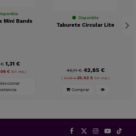
Disponible
Disponible
ticos Mini Bands
Taburete Circular Lite
1,31 €
42,85 €
1,45 €
45,11 €
1,08 €
35,42 €
20 €
Sin imp.)
(
37,28 €
Sin imp.)
eccionar Resistencia
Comprar