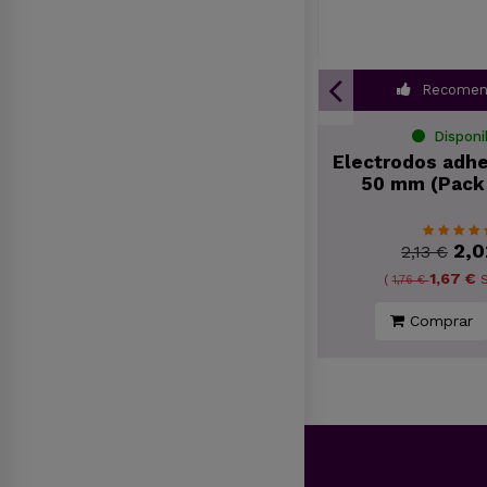
Recomen
Disponible
Disponi
s
Tensospray 300ml Spray
Electrodos adhe
adhesivo
50 mm (Pack 
10,36 €
2,0
10,90 €
2,13 €
9,41 €
1,67 €
(
9,91 €
Sin imp.)
(
1,76 €
S
Comprar
Comprar