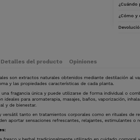
¿Cuándo p
¿Cómo y 
Devolució
Detalles del producto
Opiniones
ales son extractos naturales obtenidos mediante destilación al vap
ma y las propiedades características de cada planta.
 una fragancia única y puede utilizarse de forma individual o co
n ideales para aromaterapia, masajes, baños, vaporización, inha
al y de bienestar.
 versátil tanto en tratamientos corporales como en rituales de r
en aportar sensaciones refrescantes, relajantes, estimulantes o r
es:
fresco y herbal tradicionalmente utilizado en cuidado corporal 