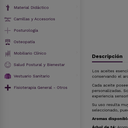
Material Didáctico
Camillas y Accesorios
Posturología
Osteopatía
Mobiliario Clínico
Descripción
Salud Postural y Bienestar
Los aceites esenci
Vestuario Sanitario
conservando el aro
Cada aceite posee
Fisioterapia General - Otros
personalizadas. So
experiencia sensori
Su uso resulta muy
seleccionado, pued
Aromas disponibl
Árbol de té:
Aroma 