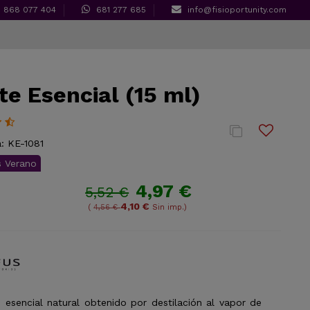
868 077 404
681 277 685
info@fisioportunity.com
te Esencial (15 ml)
:
KE-1081
s Verano
4,97 €
5,52 €
4,10 €
(
4,56 €
Sin imp.)
e esencial natural obtenido por destilación al vapor de