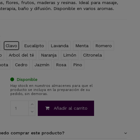
s, flores, frutos, maderas y resinas. Ideal para masaje,
terapia, baño y difusión. Disponible en varios aromas.
Clavo
Eucalipto
Lavanda
Menta
Romero
o
Arbol del té
Naranja
Limón
Citronela
mota
Cedro
Jazmín
Rosa
Pino
Disponible
Hay stock en nuestros almacenes para que el
producto se incluya en la preparación de su
pedido, sin demoras.
Añadir al carrito
edo comprar este producto?