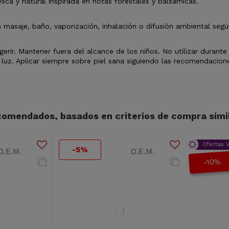
sca y natural inspirada en notas forestales y balsámicas.
n masaje, baño, vaporización, inhalación o difusión ambiental seg
gerir. Mantener fuera del alcance de los niños. No utilizar durant
 luz. Aplicar siempre sobre piel sana siguiendo las recomendacion
omendados, basados en criterios de compra simil
Ofertas 
-5%
-10%