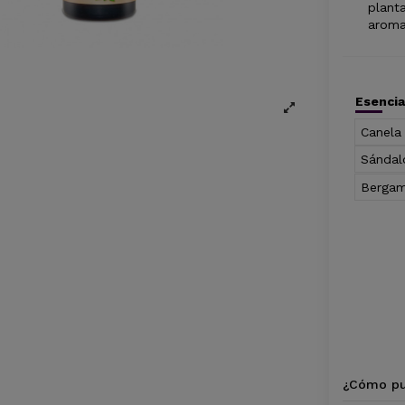
planta
aroma
Esencia
Canela
Sándal
Berga
¿Cómo pu