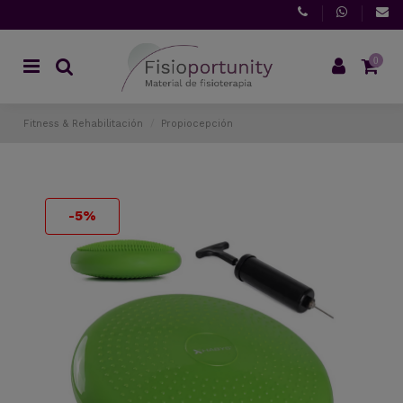
0
Fitness & Rehabilitación
Propiocepción
-5%