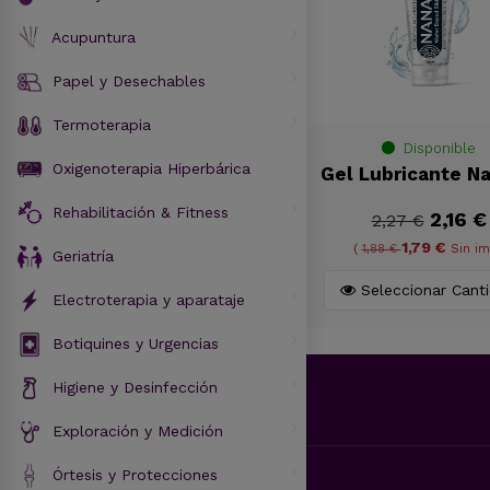
Acupuntura
Papel y Desechables
Termoterapia
Disponible
Oxigenoterapia Hiperbárica
Gel Lubricante N
Rehabilitación & Fitness
2,16 €
2,27 €
1,79 €
(
1,88 €
Sin im
Geriatría
Seleccionar Cant
Electroterapia y aparataje
Botiquines y Urgencias
Higiene y Desinfección
Exploración y Medición
Órtesis y Protecciones