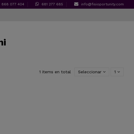
868 077 404
681 277 685
info@fisioportunity.com
mi
1 items en total
Seleccionar
1