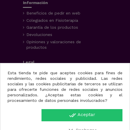
Información
Beneficios de pedir en web
Colegiados en Fisioterapia
Garantía de los productos
Devoluciones
Opiniones y valoraciones de
productos
Legal
Aviso Legal
Esta tienda te pide que aceptes cookies para fines de
rendimiento, redes sociales y publicidad. Las redes
Condiciones generales
sociales y las cookies publicitarias de terceros se utilizan
Política de privacidad
para ofrecerte funciones de redes sociales y anuncios
Uso de cookies
personalizados. ¿Aceptas estas cookies y el
procesamiento de datos personales involucrados?
Fisioportunity S.L.
done_all
Aceptar
Avenida de la juventud,
25, nave A
30110. Cabezo de Torres