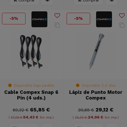
-5%
-5%
Disponible bajo pedido
Disponible 3-5 días
Cable Compex Snap 6
Lápiz de Punto Motor
Pin (4 uds.)
Compex
65,85 €
29,12 €
69,32 €
30,65 €
54,43 €
24,06 €
(
57,29 €
Sin imp.)
(
25,33 €
Sin imp.)