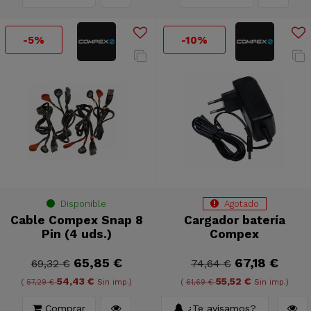
-5%
-10%
Disponible
Agotado
Cable Compex Snap 8
Cargador batería
Pin (4 uds.)
Compex
65,85 €
67,18 €
69,32 €
74,64 €
54,43 €
55,52 €
(
57,29 €
Sin imp.)
(
61,69 €
Sin imp.)
Comprar
¿Te avisamos?