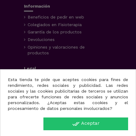
Información
Beneficios de pedir en web
Colegiados en Fisioterapia
Garantía de los productos
Devoluciones
Opiniones y valoraciones de
productos
Legal
Aviso Legal
Esta tienda te pide que aceptes cookies para fines de
rendimiento, redes sociales y publicidad. Las redes
Condiciones generales
sociales y las cookies publicitarias de terceros se utilizan
Política de privacidad
para ofrecerte funciones de redes sociales y anuncios
Uso de cookies
personalizados. ¿Aceptas estas cookies y el
procesamiento de datos personales involucrados?
Fisioportunity S.L.
done_all
Aceptar
Avenida de la juventud,
25, nave A