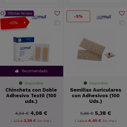
Ofertas Verano
-5%
-10%
Recomendado
Disponible
Disponible
Chincheta con Doble
Semillas Auriculares
Adhesivo Textil (100
con Adhesivos (100
uds.)
Uds.)
4,08 €
5,38 €
4,54 €
5,66 €
3,38 €
4,45 €
(
3,75 €
Sin imp.)
(
4,68 €
Sin imp.)