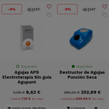
-5%
-5%
Disponible
Disponible
Agujas APS
Destructor de Agujas
Electroterapia Sin guía
Punción Seca
Agupunt
8,62 €
252,89 €
9,08 €
266,20 €
7,13 €
209,00 €
(
7,50 €
Sin imp.)
(
220,00 €
Sin imp.)
Seleccionar Medidas
Comprar