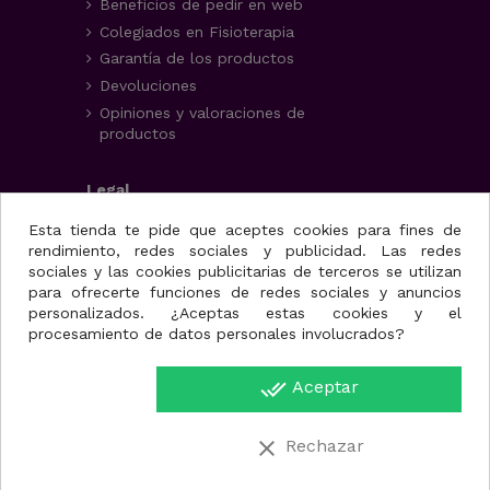
Beneficios de pedir en web
Colegiados en Fisioterapia
Garantía de los productos
Devoluciones
Opiniones y valoraciones de
productos
Legal
Aviso Legal
Esta tienda te pide que aceptes cookies para fines de
rendimiento, redes sociales y publicidad. Las redes
Condiciones generales
sociales y las cookies publicitarias de terceros se utilizan
Política de privacidad
para ofrecerte funciones de redes sociales y anuncios
Uso de cookies
personalizados. ¿Aceptas estas cookies y el
procesamiento de datos personales involucrados?
Fisioportunity S.L.
done_all
Aceptar
Avenida de la juventud,
25, nave A
30110. Cabezo de Torres
clear
Rechazar
(Murcia)
Región de Murcia.