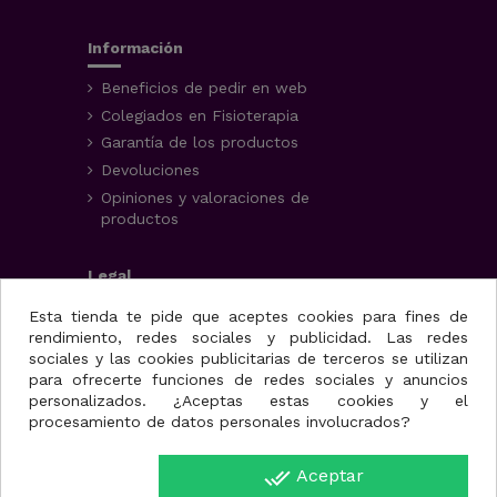
Información
Beneficios de pedir en web
Colegiados en Fisioterapia
Garantía de los productos
Devoluciones
Opiniones y valoraciones de
productos
Legal
Aviso Legal
Esta tienda te pide que aceptes cookies para fines de
rendimiento, redes sociales y publicidad. Las redes
Condiciones generales
sociales y las cookies publicitarias de terceros se utilizan
Política de privacidad
para ofrecerte funciones de redes sociales y anuncios
Uso de cookies
personalizados. ¿Aceptas estas cookies y el
procesamiento de datos personales involucrados?
Fisioportunity S.L.
done_all
Aceptar
Avenida de la juventud,