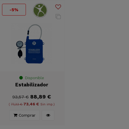
-5%
Disponible
Estabilizador
88,89 €
93,57 €
73,46 €
(
77,33 €
Sin imp.)
Comprar