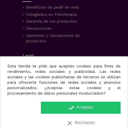
Beneficios de pedir en web
Colegiados en Fisioterapia
Garantía de los productos
Devoluciones
Opiniones y valoraciones de
productos
Legal
Aviso Legal
Esta tienda te pide que aceptes cookies para fines de
rendimiento, redes sociales y publicidad. Las redes
Condiciones generales
sociales y las cookies publicitarias de terceros se utilizan
Política de privacidad
para ofrecerte funciones de redes sociales y anuncios
Uso de cookies
personalizados. ¿Aceptas estas cookies y el
procesamiento de datos personales involucrados?
Fisioportunity S.L.
done_all
Aceptar
Avenida de la juventud,
25, nave A
30110. Cabezo de Torres
clear
Rechazar
(Murcia)