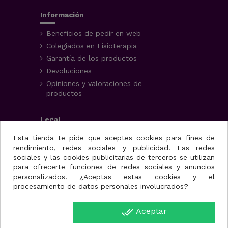
Información
Beneficios de pedir en web
Colegiados en Fisioterapia
Garantía de los productos
Devoluciones
Opiniones y valoraciones de
productos
Legal
Aviso Legal
Esta tienda te pide que aceptes cookies para fines de
rendimiento, redes sociales y publicidad. Las redes
Condiciones generales
sociales y las cookies publicitarias de terceros se utilizan
Política de privacidad
para ofrecerte funciones de redes sociales y anuncios
Uso de cookies
personalizados. ¿Aceptas estas cookies y el
procesamiento de datos personales involucrados?
Fisioportunity S.L.
done_all
Aceptar
Avenida de la juventud,
25, nave A