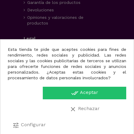
Garantía de los productos
Devoluciones
Opiniones y valoraciones de
productos
Legal
Aviso Legal
Esta tienda te pide que aceptes cookies para fines de
rendimiento, redes sociales y publicidad. Las redes
Condiciones generales
sociales y las cookies publicitarias de terceros se utilizan
Política de privacidad
para ofrecerte funciones de redes sociales y anuncios
Uso de cookies
personalizados. ¿Aceptas estas cookies y el
procesamiento de datos personales involucrados?
Fisioportunity S.L.
done_all
Aceptar
Avenida de la juventud,
25, nave A
30110. Cabezo de Torres
clear
Rechazar
(Murcia)
Región de Murcia.
España.
tune
Configurar
868077404