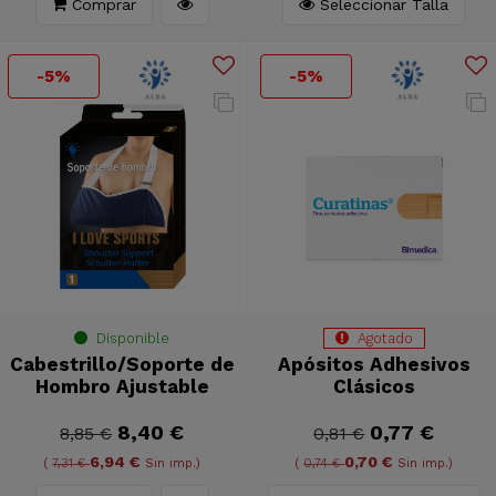
Comprar
Seleccionar Talla
-5%
-5%
Disponible
Agotado
Cabestrillo/Soporte de
Apósitos Adhesivos
Hombro Ajustable
Clásicos
8,40 €
0,77 €
8,85 €
0,81 €
6,94 €
0,70 €
(
7,31 €
Sin imp.)
(
0,74 €
Sin imp.)