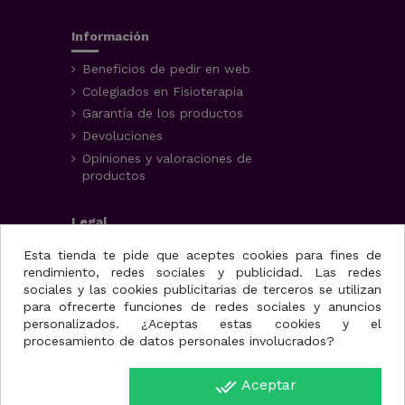
Información
Beneficios de pedir en web
Colegiados en Fisioterapia
Garantía de los productos
Devoluciones
Opiniones y valoraciones de
productos
Legal
Aviso Legal
Esta tienda te pide que aceptes cookies para fines de
rendimiento, redes sociales y publicidad. Las redes
Condiciones generales
sociales y las cookies publicitarias de terceros se utilizan
Política de privacidad
para ofrecerte funciones de redes sociales y anuncios
Uso de cookies
personalizados. ¿Aceptas estas cookies y el
procesamiento de datos personales involucrados?
Fisioportunity S.L.
done_all
Aceptar
Avenida de la juventud,