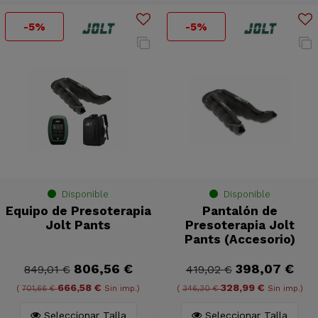
-5%
-5%
Disponible
Disponible
Equipo de Presoterapia
Pantalón de
Jolt Pants
Presoterapia Jolt
Pants (Accesorio)
806,56 €
398,07 €
849,01 €
419,02 €
666,58 €
328,99 €
(
701,66 €
Sin imp.)
(
346,30 €
Sin imp.)
Seleccionar Talla
Seleccionar Talla