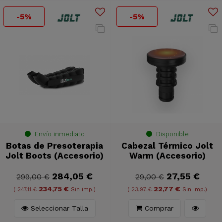
-5%
-5%
Envío inmediato
Disponible
Botas de Presoterapia
Cabezal Térmico Jolt
Jolt Boots (Accesorio)
Warm (Accesorio)
284,05 €
27,55 €
299,00 €
29,00 €
234,75 €
22,77 €
(
247,11 €
Sin imp.)
(
23,97 €
Sin imp.)
Seleccionar Talla
Comprar