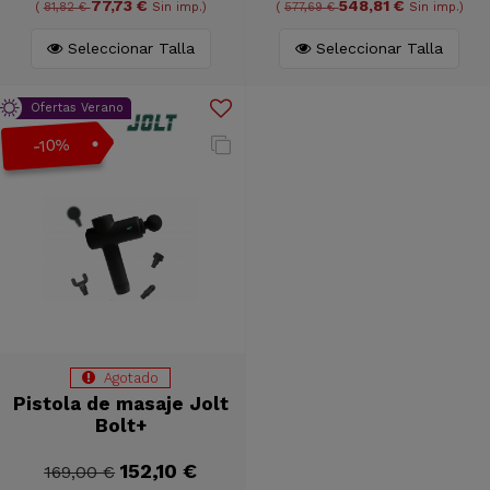
77,73 €
548,81 €
(
81,82 €
Sin imp.)
(
577,69 €
Sin imp.)
Seleccionar Talla
Seleccionar Talla
Ofertas Verano
-10%
Agotado
Pistola de masaje Jolt
Bolt+
152,10 €
169,00 €