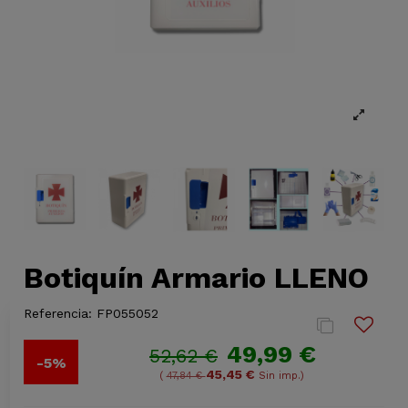
Botiquín Armario LLENO
Referencia:
FP055052
49,99 €
52,62 €
-5%
45,45 €
(
47,84 €
Sin imp.)