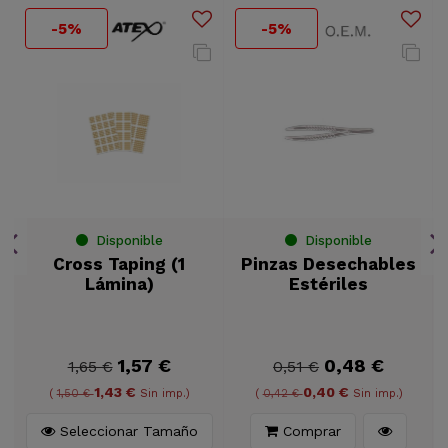
-5%
-5%
Disponible
Disponible
Cross Taping (1
Pinzas Desechables
Lámina)
Estériles
1,57 €
0,48 €
1,65 €
0,51 €
1,43 €
0,40 €
)
(
1,50 €
Sin imp.)
(
0,42 €
Sin imp.)
Seleccionar Tamaño
Comprar