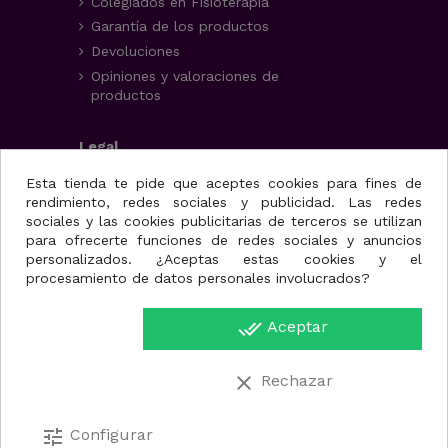
Colegiados en Fisioterapia
Garantía de los productos
Devoluciones
Opiniones y valoraciones de
productos
Legal
Aviso Legal
Esta tienda te pide que aceptes cookies para fines de
rendimiento, redes sociales y publicidad. Las redes
Condiciones generales
sociales y las cookies publicitarias de terceros se utilizan
Política de privacidad
para ofrecerte funciones de redes sociales y anuncios
Uso de cookies
personalizados. ¿Aceptas estas cookies y el
procesamiento de datos personales involucrados?
Fisioportunity S.L.
done_all
Aceptar
Avenida de la juventud,
25, nave A
30110. Cabezo de Torres
clear
Rechazar
(Murcia)
Región de Murcia.
España.
tune
Configurar