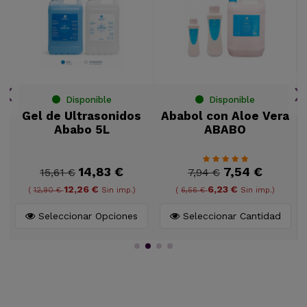
Disponible
Disponible
n
Gel de Ultrasonidos
Ababol con Aloe Vera
Ababo 5L
ABABO
14,83 €
7,54 €
15,61 €
7,94 €
12,26 €
6,23 €
(
12,90 €
Sin imp.)
(
6,56 €
Sin imp.)
Seleccionar Opciones
Seleccionar Cantidad