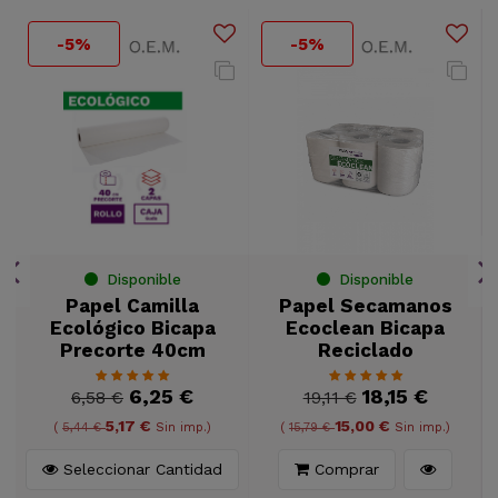
-5%
-5%
Disponible
Disponible
e
Papel Camilla
Papel Secamanos
Ecológico Bicapa
Ecoclean Bicapa
Precorte 40cm
Reciclado
6,25 €
18,15 €
6,58 €
19,11 €
5,17 €
15,00 €
(
5,44 €
Sin imp.)
(
15,79 €
Sin imp.)
Seleccionar Cantidad
Comprar