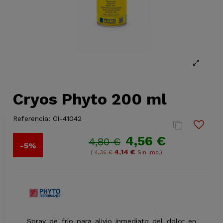
Cryos Phyto 200 ml
Referencia:
CI-41042
4,56 €
4,80 €
-5%
4,14 €
(
4,36 €
Sin imp.)
Spray de frío para alivio inmediato del dolor en