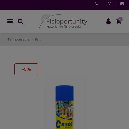
0
Termoterapia
Frío
-5%