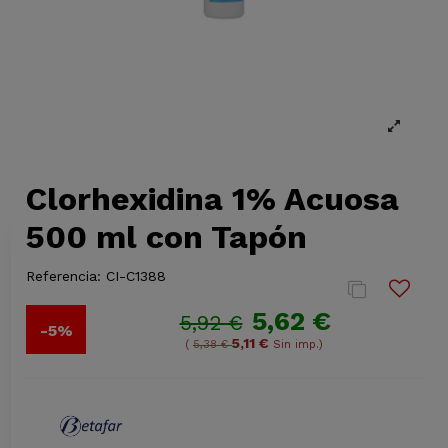
Clorhexidina 1% Acuosa
500 ml con Tapón
Referencia:
CI-C1388
5,62 €
5,92 €
-5%
5,11 €
(
5,38 €
Sin imp.)