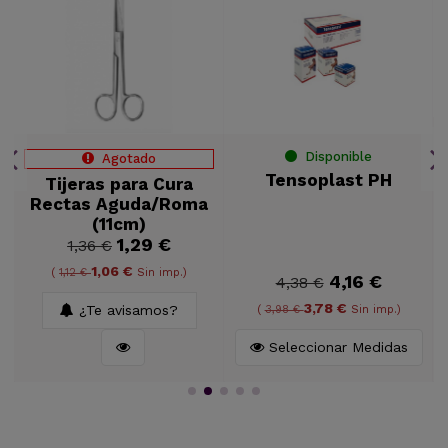
Disponible
Agotado
Tensoplast PH
Tijeras para Cura
Rectas Aguda/Roma
(11cm)
1,29 €
1,36 €
1,06 €
(
1,12 €
Sin imp.)
4,16 €
4,38 €
3,78 €
¿Te avisamos?
(
3,98 €
Sin imp.)
Seleccionar Medidas