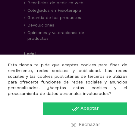
Beneficios de pedir en web
Colegiados en Fisioterapia
Garantía de los productos
Devoluciones
Opiniones y valoraciones de
productos
Legal
Aviso Legal
Esta tienda te pide que aceptes cookies para fines de
rendimiento, redes sociales y publicidad. Las redes
Condiciones generales
sociales y las cookies publicitarias de terceros se utilizan
Política de privacidad
para ofrecerte funciones de redes sociales y anuncios
Uso de cookies
personalizados. ¿Aceptas estas cookies y el
procesamiento de datos personales involucrados?
Fisioportunity S.L.
done_all
Aceptar
Avenida de la juventud,
Disponible
25, nave A
Hay stock en nuestros almacenes para que el
30110. Cabezo de Torres
clear
Rechazar
producto se incluya en la preparación de su
(Murcia)
pedido, sin demoras.
Región de Murcia.