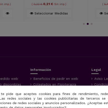
0,21 €
Sin imp.)
(
0,22 €
Sin imp.)
(
5,
Seleccionar Medidas
Se
Información
Legal
pedido web
Beneficios de pedir en web
Aviso Le
 disponibles
Colegiados en Fisioterapia
Condici
dos de
Garantía de los productos
Política
 te pide que aceptes cookies para fines de rendimiento, rede
Devoluciones
Uso de 
Las redes sociales y las cookies publicitarias de terceros se 
do de mi
Opiniones y valoraciones de
nciones de redes sociales y anuncios personalizados. ¿Aceptas es
productos
iento de datos personales involucrados?