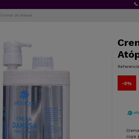
Cremas de Masaje
Crem
Atóp
Referencia
-5%
Crema
cuya 