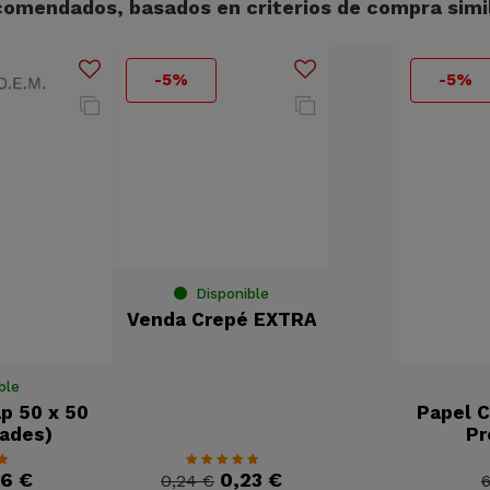
omendados, basados en criterios de compra simil
-5%
-5%
ble
Disponible
p 50 x 50
Venda Crepé EXTRA
Papel C
ades)
Pr
46 €
0,23 €
0,24 €
6