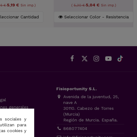
5,19 €
5,04 €
46 €
Sin imp.)
(
5,30 €
Sin imp.)
leccionar Cantidad
Seleccionar Color - Resistencia
Fisioportunity S.L.
Avenida de la juventud, 25,
gal
nave A
ones generales
30110. Cabezo de Torres
(Murcia)
 de privacidad
s sociales y
Región de Murcia. España.
cookies
utilizan para
868077404
tas cookies y