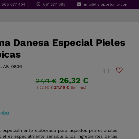
868 077 404
681 277 685
info@fisioportunity.com
a Danesa Especial Pieles
icas
:
AB-0836
26,32 €
27,71 €
21,76 €
(
22,90 €
Sin imp.)
 especialmente elaborada para aquellos profesionales
piel es especialmente sensible a los ingredientes de las