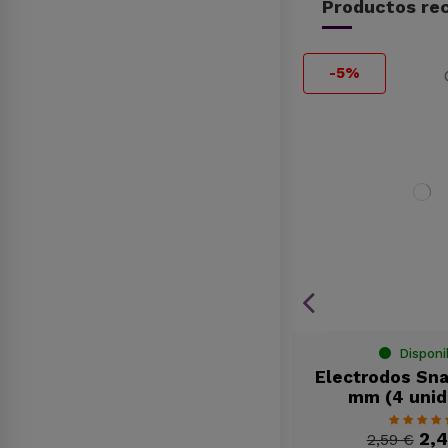
Productos rec
-5%
-5%
Disponible
Disponi
c
Cojín Facial de Silicona
Electrodos Sna
mm (4 unid
21,04 €
2,
22,14 €
2,59 €