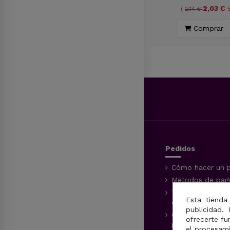
17,39 €
2,03 €
(
18,30 €
Sin imp.)
(
2,14 €
Seleccionar Colores
Comprar
Pedidos
Cómo hacer un 
Métodos de pago
Tiempos y méto
Esta tienda
entrega
publicidad. 
Conocer el esta
ofrecerte fu
pedido
el procesam