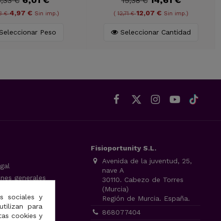
6,33 €
15,38 €
4,97 €
12,07 €
3 €
Sin imp.)
(
12,71 €
Sin imp.)
Seleccionar Peso
Seleccionar Cantidad
Fisioportunity S.L.
Avenida de la juventud, 25,
gal
nave A
ones generales
30110. Cabezo de Torres
(Murcia)
 de privacidad
s sociales y
Región de Murcia. España.
cookies
utilizan para
868077404
tas cookies y