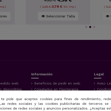
4,82 €
3,78 €
Sin imp.)
(
3,98 €
Sin imp.)
(
5,2
Colores
Seleccionar Talla
Información
Legal
pedido web
Beneficios de pedir en web
Aviso Le
 disponibles
Colegiados en Fisioterapia
Condici
dos de
Garantía de los productos
Política
 te pide que aceptes cookies para fines de rendimiento, rede
Devoluciones
Uso de 
Las redes sociales y las cookies publicitarias de terceros se 
do de mi
Opiniones y valoraciones de
nciones de redes sociales y anuncios personalizados. ¿Aceptas es