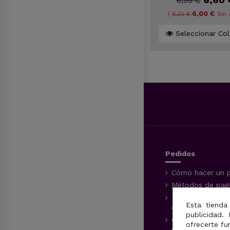
22,45 €
6,95 €
17,62 €
6,00 €
(
18,55 €
Sin imp.)
(
6,32 €
Seleccionar Cantidad
Seleccionar 
Pedidos
Cómo hacer un 
Métodos de pago
Tiempos y méto
Esta tienda
entrega
publicidad. 
Conocer el esta
ofrecerte fu
pedido