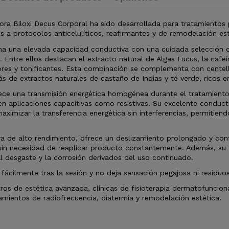
a Biloxi Decus Corporal ha sido desarrollada para tratamientos p
s a protocolos anticelulíticos, reafirmantes y de remodelación est
a una elevada capacidad conductiva con una cuidada selección de
 Entre ellos destacan el extracto natural de Algas Fucus, la cafeí
ores y tonificantes. Esta combinación se complementa con centell
s de extractos naturales de castaño de Indias y té verde, ricos en 
ece una transmisión energética homogénea durante el tratamiento
en aplicaciones capacitivas como resistivas. Su excelente conducti
aximizar la transferencia energética sin interferencias, permitien
ura de alto rendimiento, ofrece un deslizamiento prolongado y co
sin necesidad de reaplicar producto constantemente. Además, su f
l desgaste y la corrosión derivados del uso continuado.
 fácilmente tras la sesión y no deja sensación pegajosa ni residuo
tros de estética avanzada, clínicas de fisioterapia dermatofunci
amientos de radiofrecuencia, diatermia y remodelación estética.