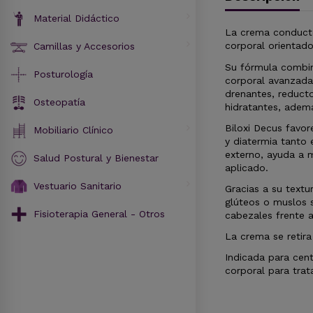
Material Didáctico
La crema conductor
Camillas y Accesorios
corporal orientado
Su fórmula combin
Posturología
corporal avanzada.
drenantes, reduct
Osteopatía
hidratantes, ademá
Biloxi Decus favor
Mobiliario Clínico
y diatermia tanto 
externo, ayuda a m
Salud Postural y Bienestar
aplicado.
Vestuario Sanitario
Gracias a su text
glúteos o muslos 
Fisioterapia General - Otros
cabezales frente a
La crema se retira
Indicada para cen
corporal para trat