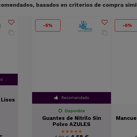
omendados, basados en criterios de compra simil
-5%
-5%
dado
Recomendado
ble
Disponible
es Lisos
Guantes de Nitrilo Sin
Mancuer
Polvo AZULES
60 €
4,58 €