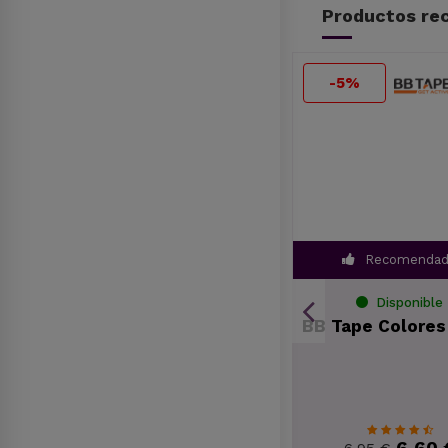
Productos rec
-5%
-5%
Recomen
Disponible
Disponi
 2%
Aceite Sólido Navela
BB Tape Color
Harpagofito ABABO
21,32 €
6,