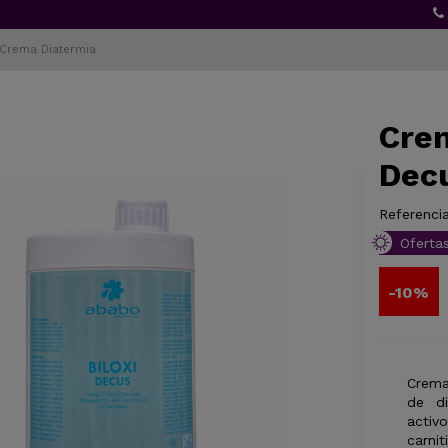
Crema Diatermia
Crem
Decu
Referencia
Oferta
-10%
Crema
de di
activ
carnit