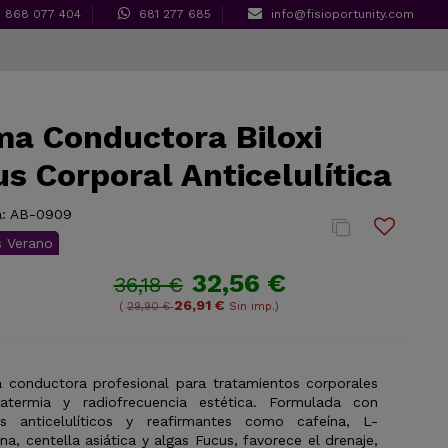
868 077 404
681 277 685
info@fisioportunity.com
a Conductora Biloxi
s Corporal Anticelulítica
:
AB-0909
s Verano
32,56 €
36,18 €
26,91 €
(
29,90 €
Sin imp.)
 conductora profesional para tratamientos corporales
atermia y radiofrecuencia estética. Formulada con
os anticelulíticos y reafirmantes como cafeína, L-
ina, centella asiática y algas Fucus, favorece el drenaje,