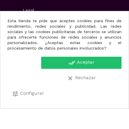
Legal
Aviso Legal
Esta tienda te pide que aceptes cookies para fines de
rendimiento, redes sociales y publicidad. Las redes
Condiciones generales
sociales y las cookies publicitarias de terceros se utilizan
Política de privacidad
para ofrecerte funciones de redes sociales y anuncios
Uso de cookies
personalizados. ¿Aceptas estas cookies y el
procesamiento de datos personales involucrados?
Fisioportunity S.L.
done_all
Aceptar
Avenida de la juventud,
Disponible
25, nave A
Hay stock en nuestros almacenes para que el
30110. Cabezo de Torres
clear
Rechazar
producto se incluya en la preparación de su
(Murcia)
pedido, sin demoras.
Región de Murcia.
España.
tune
Configurar
Añadir al carrito
868077404
info@fisioportunity.com
© 2024 - FISIOPORTUNITY S.L.