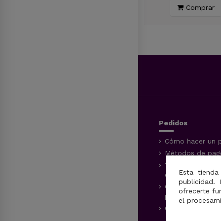
Seleccionar Potencia
Comprar
Pedidos
Cómo hacer un 
Métodos de pago
Tiempos y méto
Esta tienda
entrega
publicidad. 
Conocer el esta
ofrecerte fu
pedido
el procesam
Cómo elegir tu c