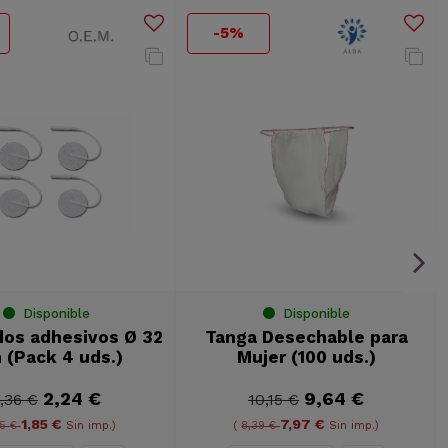
-5%
Disponible
Disponible
dos adhesivos Ø 32
Tanga Desechable para
(Pack 4 uds.)
Mujer (100 uds.)
2,24 €
9,64 €
,36 €
10,15 €
1,85 €
7,97 €
95 €
Sin imp.)
(
8,39 €
Sin imp.)