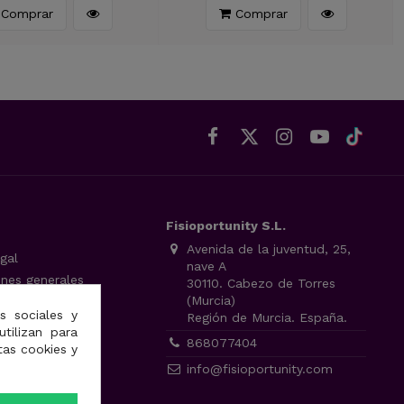
Comprar
Comprar
Fisioportunity S.L.
Avenida de la juventud, 25,
gal
nave A
ones generales
30110. Cabezo de Torres
(Murcia)
 de privacidad
s sociales y
Región de Murcia. España.
cookies
utilizan para
868077404
tas cookies y
info@fisioportunity.com