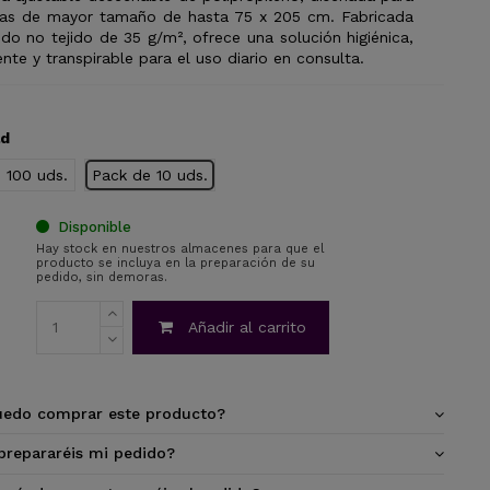
las de mayor tamaño de hasta 75 x 205 cm. Fabricada
ido no tejido de 35 g/m², ofrece una solución higiénica,
ente y transpirable para el uso diario en consulta.
ad
 100 uds.
Pack de 10 uds.
Disponible
Hay stock en nuestros almacenes para que el
producto se incluya en la preparación de su
pedido, sin demoras.
Añadir al carrito
edo comprar este producto?
repararéis mi pedido?