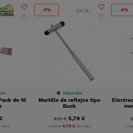
-5%
-5%
ble
Disponible
Pack de 10
Martillo de reflejos tipo
Electro
s
Buck
mm 
€
5,79 €
6,10 €
2
4,79 €
 imp.)
(
5,04 €
Sin imp.)
(
1,