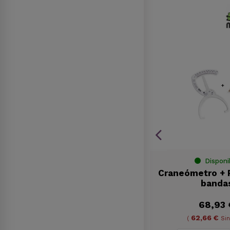
-5%
Recomendado
Disponible
Disponi
s
Bombilla de Infrarrojos
Craneómetro + 
PHILIPS
banda
13,29 €
68,93 
13,99 €
10,98 €
62,66 €
(
11,56 €
Sin imp.)
(
Sin