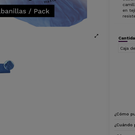
camil
en tej
resist
Cantid
Caja de
¿Cómo pu
¿Cuándo p