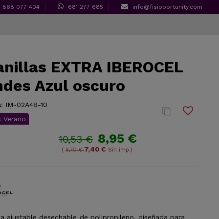
868 077 404
681 277 685
info@fisioportunity.com
anillas EXTRA IBEROCEL
des Azul oscuro
:
IM-02A48-10
s Verano
8,95 €
10,53 €
7,40 €
(
8,70 €
Sin imp.)
a ajustable desechable de polipropileno, diseñada para