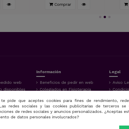
Comprar
Información
Legal
pedido web
Beneficios de pedir en web
Aviso Le
 disponibles
Colegiados en Fisioterapia
Condici
dos de
Garantía de los productos
Política
 te pide que aceptes cookies para fines de rendimiento, rede
Devoluciones
Uso de 
Las redes sociales y las cookies publicitarias de terceros se 
do de mi
Opiniones y valoraciones de
nciones de redes sociales y anuncios personalizados. ¿Aceptas es
productos
iento de datos personales involucrados?
amilla