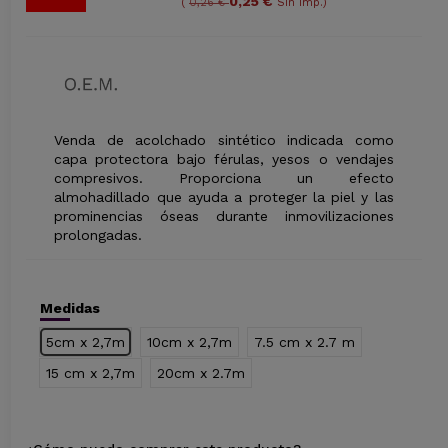
0,25 €
(
0,26 €
Sin imp.)
Venda de acolchado sintético indicada como
capa protectora bajo férulas, yesos o vendajes
compresivos. Proporciona un efecto
almohadillado que ayuda a proteger la piel y las
prominencias óseas durante inmovilizaciones
prolongadas.
Medidas
5cm x 2,7m
10cm x 2,7m
7.5 cm x 2.7 m
15 cm x 2,7m
20cm x 2.7m