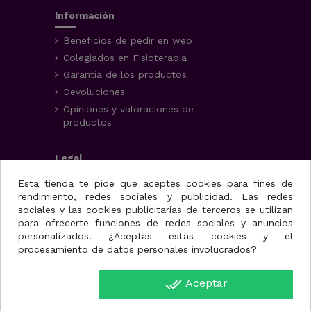
Información
Beneficios de pedir en web
Colegiados en Fisioterapia
Garantía de los productos
Devoluciones
Opiniones y valoraciones de
productos
Legal
Aviso Legal
Esta tienda te pide que aceptes cookies para fines de
rendimiento, redes sociales y publicidad. Las redes
Condiciones generales
sociales y las cookies publicitarias de terceros se utilizan
Política de privacidad
para ofrecerte funciones de redes sociales y anuncios
Uso de cookies
personalizados. ¿Aceptas estas cookies y el
procesamiento de datos personales involucrados?
Fisioportunity S.L.
done_all
Aceptar
Avenida de la juventud,
Disponible
25, nave A