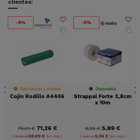
clientes:
-5%
-5%
Fabricación a medida
Disponible
Cojín Rodillo A4406
Strappal Forte 3,8cm
x 10m
71,26 €
5,89 €
75,01 €
6,20 €
58,89 €
5,36 €
(
61,99 €
Sin imp.)
(
5,64 €
Sin imp.)