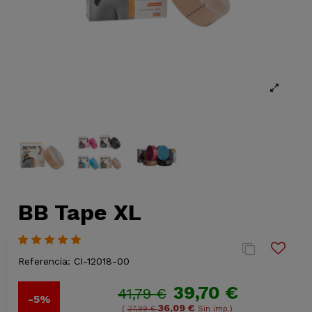
BB Tape XL
Referencia:
CI-12018-00
39,70 €
41,79 €
-5%
36,09 €
(
37,99 €
Sin imp.)