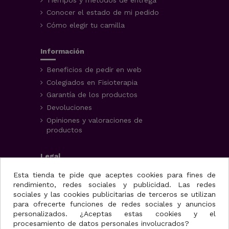
Conocer el estado de mi pedido
Cómo elegir tu camilla
Información
Beneficios de pedir en web
Colegiados en Fisioterapia
Garantía de los productos
Devoluciones
Opiniones y valoraciones de
productos
Legal
Aviso Legal
Esta tienda te pide que aceptes cookies para fines de
rendimiento, redes sociales y publicidad. Las redes
Condiciones generales
sociales y las cookies publicitarias de terceros se utilizan
Política de privacidad
para ofrecerte funciones de redes sociales y anuncios
Uso de cookies
personalizados. ¿Aceptas estas cookies y el
procesamiento de datos personales involucrados?