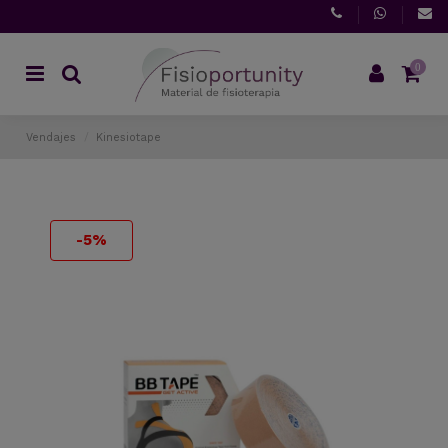
0
Vendajes
Kinesiotape
-5%